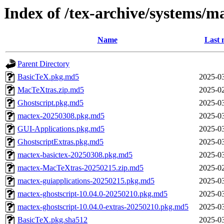
Index of /tex-archive/systems/
Name
Last 
Parent Directory
BasicTeX.pkg.md5
2025-03
MacTeXtras.zip.md5
2025-02
Ghostscript.pkg.md5
2025-03
mactex-20250308.pkg.md5
2025-03
GUI-Applications.pkg.md5
2025-03
GhostscriptExtras.pkg.md5
2025-03
mactex-basictex-20250308.pkg.md5
2025-03
mactex-MacTeXtras-20250215.zip.md5
2025-02
mactex-guiapplications-20250215.pkg.md5
2025-03
mactex-ghostscript-10.04.0-20250210.pkg.md5
2025-03
mactex-ghostscript-10.04.0-extras-20250210.pkg.md5
2025-03
BasicTeX.pkg.sha512
2025-03